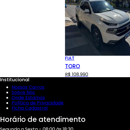
FIAT
TORO
R$ 108.990
Institucional
Nossos Carros
Sobre Nós
Onde Estamos
Política de Privacidade
Ficha Cadastral
Horário de atendimento
Segunda a Sexta - 08:00 às 18:30