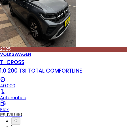
2025
VOLKSWAGEN
T-CROSS
1.0 200 TSI TOTAL COMFORTLINE
40.000
Automático
Flex
R$ 129.990