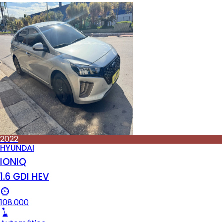
2022
HYUNDAI
IONIQ
1.6 GDI HEV
108.000