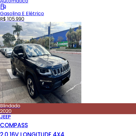
Automático
Gasolina E Elétrico
R$ 105.990
Blindado
2020
JEEP
COMPASS
2.0 16V LONGITUDE 4X4