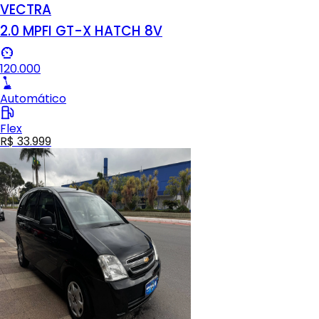
VECTRA
2.0 MPFI GT-X HATCH 8V
120.000
Automático
Flex
R$ 33.999