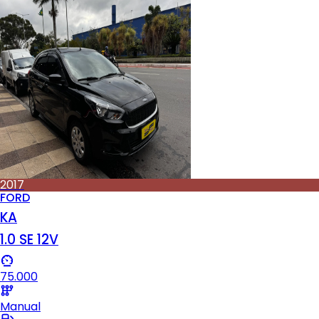
2017
FORD
KA
1.0 SE 12V
75.000
Manual