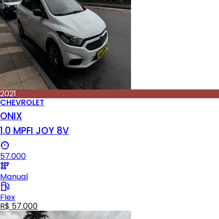
2021
CHEVROLET
ONIX
1.0 MPFI JOY 8V
57.000
Manual
Flex
R$ 57.000