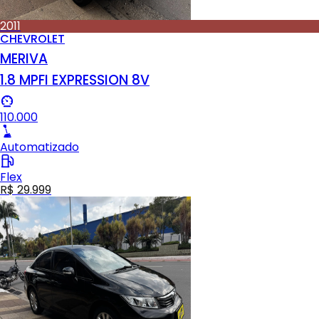
2011
CHEVROLET
MERIVA
1.8 MPFI EXPRESSION 8V
110.000
Automatizado
Flex
R$ 29.999