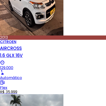
2013
CITROEN
AIRCROSS
1.6 GLX 16V
129.000
Automático
Flex
R$ 35.999