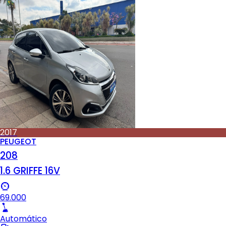
2017
PEUGEOT
208
1.6 GRIFFE 16V
69.000
Automático