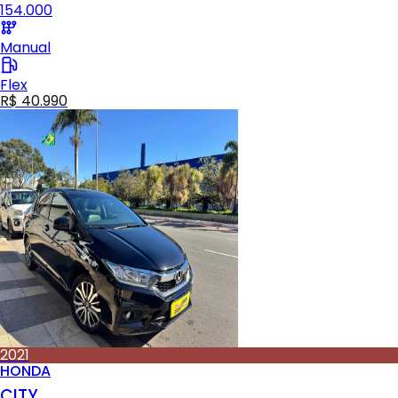
154.000
Manual
Flex
R$ 40.990
2021
HONDA
CITY