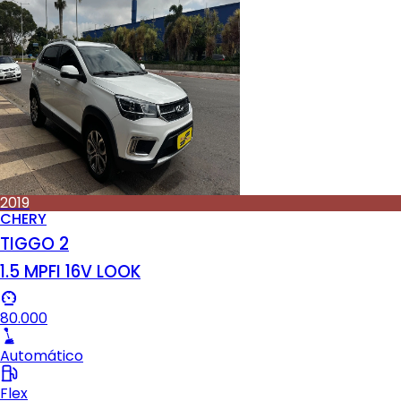
2019
CHERY
TIGGO 2
1.5 MPFI 16V LOOK
80.000
Automático
Flex