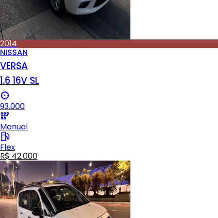
2014
NISSAN
VERSA
1.6 16V SL
93.000
Manual
Flex
R$ 42.000