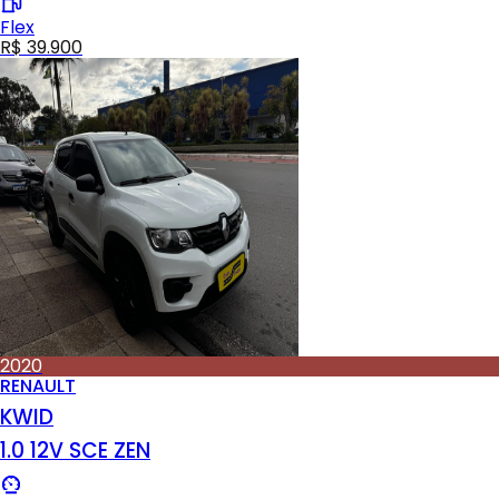
Flex
R$ 39.900
2020
RENAULT
KWID
1.0 12V SCE ZEN