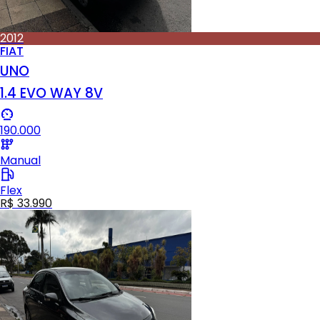
2012
FIAT
UNO
1.4 EVO WAY 8V
190.000
Manual
Flex
R$ 33.990