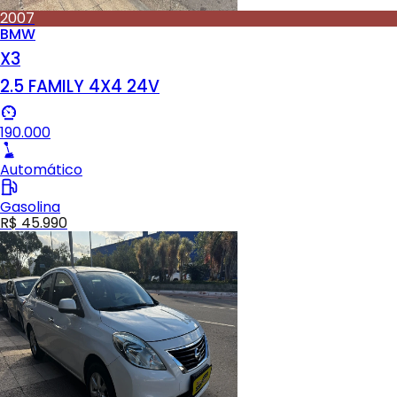
2007
BMW
X3
2.5 FAMILY 4X4 24V
190.000
Automático
Gasolina
R$ 45.990