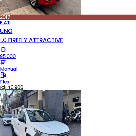
2017
FIAT
UNO
1.0 FIREFLY ATTRACTIVE
95.000
Manual
Flex
R$ 40.900