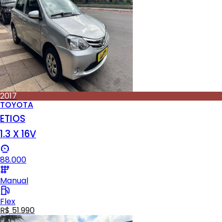
2017
TOYOTA
ETIOS
1.3 X 16V
88.000
Manual
Flex
R$ 51.990