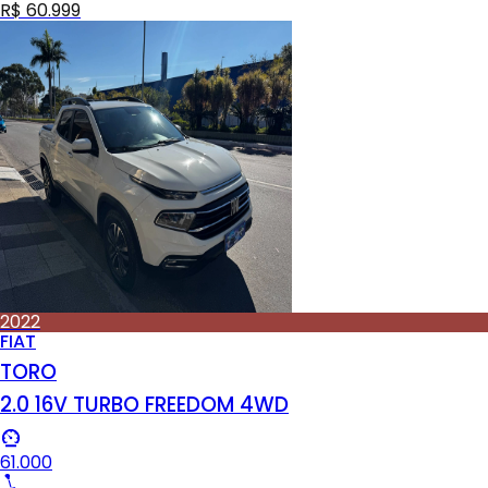
R$ 60.999
2022
FIAT
TORO
2.0 16V TURBO FREEDOM 4WD
61.000