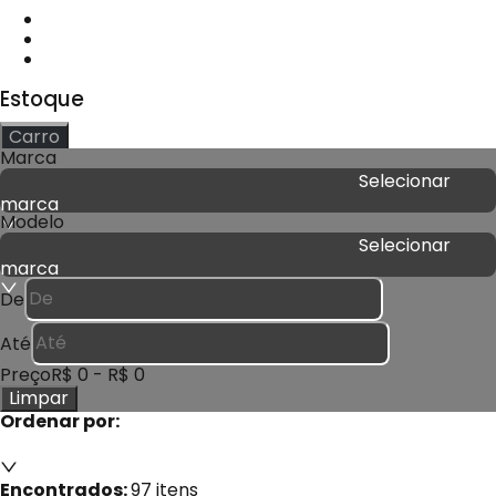
Estoque
Carro
Marca
Selecionar
marca
Modelo
Selecionar
marca
De
Até
Preço
R$ 0
-
R$ 0
Limpar
Ordenar por:
Encontrados:
97
itens