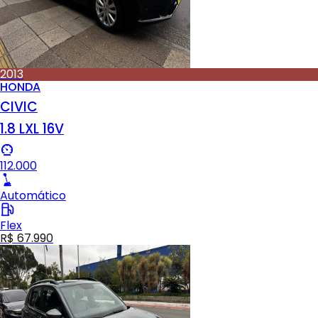
2013
HONDA
CIVIC
1.8 LXL 16V
112.000
Automático
Flex
R$ 67.990