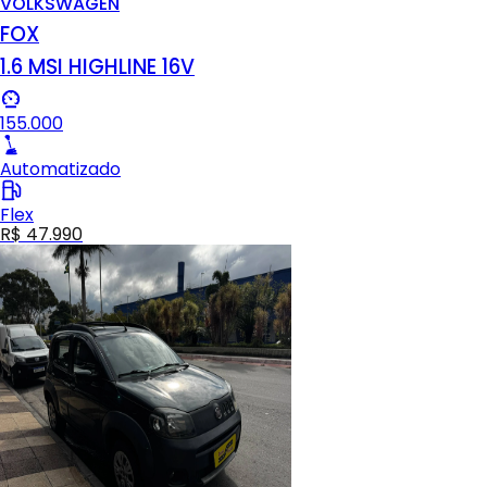
VOLKSWAGEN
FOX
1.6 MSI HIGHLINE 16V
155.000
Automatizado
Flex
R$ 47.990